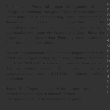
e
Betreiber von Photovoltaikanlagen sind grundsätzlich zur
r
Anzeige der Eröffnung eines gewerblichen Betriebs oder einer
Betriebstätte und zur Übermittlung eines Fragebogens zur
b
steuerlichen Erfassung verpflichtet. Das
Bundesfinanzministerium hat nun verfügt, dass es nicht
S
beanstandet wird, wenn die Anzeige und Übermittlung des
t
Fragebogens zur steuerlichen Erfassung unter bestimmten
e
Voraussetzungen unterbleiben.
u
e
Mit dem Pflegeunterstützungs- und -entlastungsgesetz wird die
r
gesetzliche Pflegeversicherung in zwei Schritten reformiert:
b
Zum 01.07.2023 soll die Finanzgrundlage stabilisiert werden.
e
Und in einem zweiten Schritt werden sämtliche
r
Leistungsbeträge zum 01.01.2025 nochmals spürbar
a
angehoben.
t
e
Haben Sie Fragen zu den Artikeln dieser Ausgabe der
r
Monatsinformation oder zu anderen Themen?
Bitte sprechen Sie uns an. Wir beraten Sie gerne.