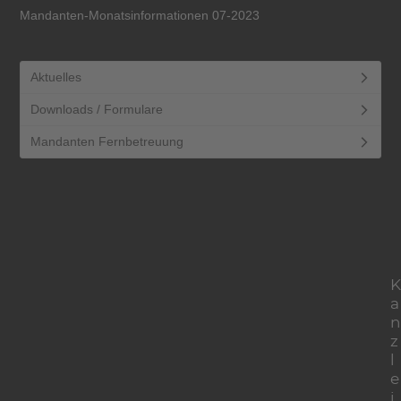
Mandanten-Monatsinformationen 07-2023
Aktuelles
Downloads / Formulare
Mandanten Fernbetreuung
K
a
n
z
l
e
i