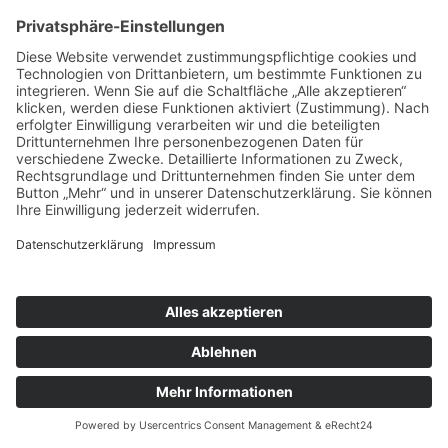
Wenn Sie uns eine Bewerbung zukommen lassen, verarbeiten
wir Ihre damit verbundenen personenbezogenen Daten (z. B.
Kontakt- und Kommunikationsdaten, Bewerbungsunterlagen,
Notizen im Rahmen von Bewerbungsgesprächen etc.), soweit
dies zur Entscheidung über die Begründung eines
Beschäftigungsverhältnisses erforderlich ist. Rechtsgrundlage
hierfür ist § 26 BDSG nach deutschem Recht (Anbahnung
eines Beschäftigungsverhältnisses), Art. 6 Abs. 1 lit. b DSGVO
(allgemeine Vertragsanbahnung) und – sofern Sie eine
Einwilligung erteilt haben – Art. 6 Abs. 1 lit. a DSGVO. Die
Einwilligung ist jederzeit widerrufbar. Ihre personenbezogenen
Daten werden innerhalb unseres Unternehmens ausschließlich
an Personen weitergegeben, die an der Bearbeitung Ihrer
Bewerbung beteiligt sind.
Sofern die Bewerbung erfolgreich ist, werden die von Ihnen
eingereichten Daten auf Grundlage von § 26 BDSG und Art. 6
Abs. 1 lit. b DSGVO zum Zwecke der Durchführung des
Beschäftigungsverhältnisses in unseren
Datenverarbeitungssystemen gespeichert.