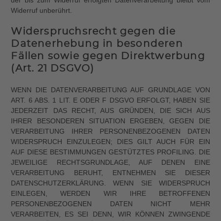
der bis zum Widerruf erfolgten Datenverarbeitung bleibt vom
Widerruf unberührt.
Widerspruchsrecht gegen die
Datenerhebung in besonderen
Fällen sowie gegen Direktwerbung
(Art. 21 DSGVO)
WENN DIE DATENVERARBEITUNG AUF GRUNDLAGE VON
ART. 6 ABS. 1 LIT. E ODER F DSGVO ERFOLGT, HABEN SIE
JEDERZEIT DAS RECHT, AUS GRÜNDEN, DIE SICH AUS
IHRER BESONDEREN SITUATION ERGEBEN, GEGEN DIE
VERARBEITUNG IHRER PERSONENBEZOGENEN DATEN
WIDERSPRUCH EINZULEGEN; DIES GILT AUCH FÜR EIN
AUF DIESE BESTIMMUNGEN GESTÜTZTES PROFILING. DIE
JEWEILIGE RECHTSGRUNDLAGE, AUF DENEN EINE
VERARBEITUNG BERUHT, ENTNEHMEN SIE DIESER
DATENSCHUTZERKLÄRUNG. WENN SIE WIDERSPRUCH
EINLEGEN, WERDEN WIR IHRE BETROFFENEN
PERSONENBEZOGENEN DATEN NICHT MEHR
VERARBEITEN, ES SEI DENN, WIR KÖNNEN ZWINGENDE