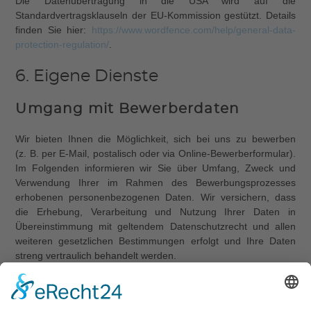
Die Datenübertragung in die USA wird auf die
Standardvertragsklauseln der EU-Kommission gestützt. Details
finden Sie hier:
https://www.wordfence.com/help/general-data-
protection-regulation/
.
6. Eigene Dienste
Umgang mit Bewerberdaten
Wir bieten Ihnen die Möglichkeit, sich bei uns zu bewerben
(z. B. per E-Mail, postalisch oder via Online-Bewerberformular).
Im Folgenden informieren wir Sie über Umfang, Zweck und
Verwendung Ihrer im Rahmen des Bewerbungsprozesses
erhobenen personenbezogenen Daten. Wir versichern, dass
die Erhebung, Verarbeitung und Nutzung Ihrer Daten in
Übereinstimmung mit geltendem Datenschutzrecht und allen
weiteren gesetzlichen Bestimmungen erfolgt und Ihre Daten
streng vertraulich behandelt werden.
Umfang und Zweck der Datenerhebung