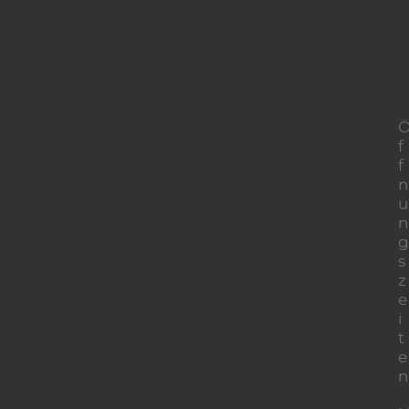
f
f
n
u
n
g
s
z
e
i
t
e
n