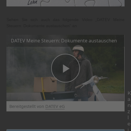
Sehen Sie sich auch das folgende Video „DATEV Meine
Steuern: Dokumente austauschen“ an
DATEV Meine Steuern: Dokumente austauschen
K
a
n
Bereitgestellt von
DATEV eG
z
© DATEV eG, alle Rechte vorbehalten
l
e
i