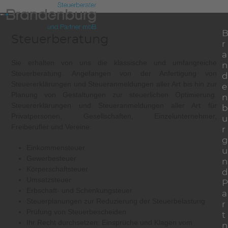
Skip
Open
Close
to
mobile
mobile
content
Steuerberatung
menu
menu
r
a
Sie erhalten von uns die klassische und umfangreiche
n
Steuerberatung. Angefangen von der Anfertigung von
d
Steuererklärungen und Steueranmeldungen aller Art bis hin zur
e
Planung von Gestaltungen zur steuerlichen Optimierung.
n
Steuererklärungen und Steueranmeldungen aller Art für
b
Privatpersonen, Gesellschaften, Einzelunternehmer,
u
Freiberufler und Vereine.
r
g
Einkommensteuer
u
Gewerbesteuer
n
Körperschaftsteuer
d
Umsatzsteuer
P
Erbschaft- und Schenkungsteuer
a
Steuerplanungen zur Reduzierung der Steuerbelastung
r
Prüfung von Steuerbescheiden
t
Ihr Recht durchsetzen: Einsprüche und Klagen vom
n