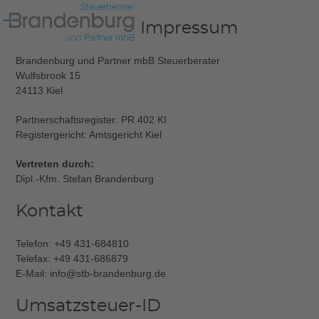
Skip
Open
Close
to
Impressum
mobile
mobile
content
menu
menu
Brandenburg und Partner mbB Steuerberater
Wulfsbrook 15
24113 Kiel
Partnerschaftsregister: PR 402 KI
Registergericht: Amtsgericht Kiel
Vertreten durch:
Dipl.-Kfm. Stefan Brandenburg
Kontakt
Telefon: +49 431-684810
Telefax: +49 431-686879
E-Mail: info@stb-brandenburg.de
Umsatzsteuer-ID