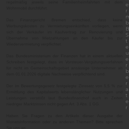
regelmäßig jeweils seine Familienheimfahrten mit dem
e
Wohnmobil durchführt.
r
Das Finanzgericht Bremen entschied, dass keine
b
Werbungskosten zu Vermietungseinkünften vorliegen, wenn
sich der Verkäufer im Kaufvertrag zur Renovierung und
S
Übernahme von Mietzahlungen an den Käufer bis zur
t
Wiedervermietung verpflichtet.
e
u
Das Bundesministerium der Finanzen hat in einem aktuellen
e
Schreiben festgelegt, dass im Vorsteuer-Vergütungsverfahren
r
für nicht im Gemeinschaftsgebiet ansässige Unternehmer ab
b
dem 01.01.2026 digitale Nachweise verpflichtend sind.
e
r
Der im Bewertungsgesetz festgelegte Zinssatz von 5,5 % zur
a
Ermittlung des Kapitalwerts lebenslänglicher Nutzungen und
t
Leistungen verstößt laut Bundesfinanzhof auch in Zeiten
e
niedriger Marktzinsen nicht gegen Art. 3 Abs. 1 GG.
r
Haben Sie Fragen zu den Artikeln dieser Ausgabe der
Monatsinformation oder zu anderen Themen? Bitte sprechen
Sie uns an.