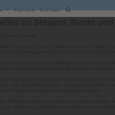
ce
Karriere
Kontakt
elles zu Steuern, Recht und
te Damen und Herren,
inanzhof hat zu der Frage entschieden, wann aus einem stillen Gesel
r, wer nur Dienstleistungen erbringt und kein echtes Vermögensrisiko tr
 oder zumindest der Umbau des Splittingtarifs bei der Einkommenste
ordert und diskutiert. Aber was bedeutet der Splittingtarif im Einkomm
iteren aktuellen Urteil entschied der Bundesfinanzhof, dass eine n
rliegt, weil ein Betrieb nach einer Übertragung wirtschaftlich w
r die Tätigkeit selbst fortführt und nicht lediglich ein Pächter.
nde Änderungen ergeben sich durch ein aktuelles Schreiben de
n, die neben ihrer unternehmerischen Aktivität auch im Rahmen 