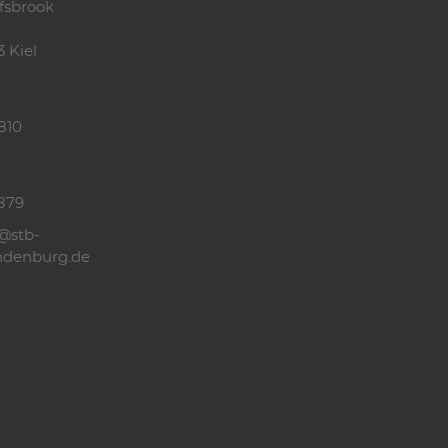
fsbrook
3 Kiel
810
879
@stb-
ndenburg.de