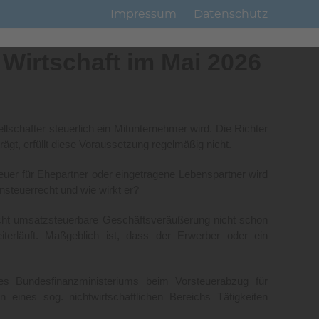
Impressum
Datenschutz
 Wirtschaft im Mai 2026
lschafter steuerlich ein Mitunternehmer wird. Die Richter
ägt, erfüllt diese Voraussetzung regelmäßig nicht.
uer für Ehepartner oder eingetragene Lebenspartner wird
ensteuerrecht und wie wirkt er?
icht umsatzsteuerbare Geschäftsveräußerung nicht schon
eiterläuft. Maßgeblich ist, dass der Erwerber oder ein
s Bundesfinanzministeriums beim Vorsteuerabzug für
eines sog. nichtwirtschaftlichen Bereichs Tätigkeiten