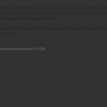
 kleineren Unternehmen passieren immer wieder Fehler beim innerge
ungen bzw. Betriebsprüfungen offenbar werden. Daher ist es wicht
iche Doppelbesteuerung zu vermeiden.
ragen zu den Artikeln dieser Ausgabe der Monatsinformation oder z
 Sie gerne.
Monatsinformationen 5-2026