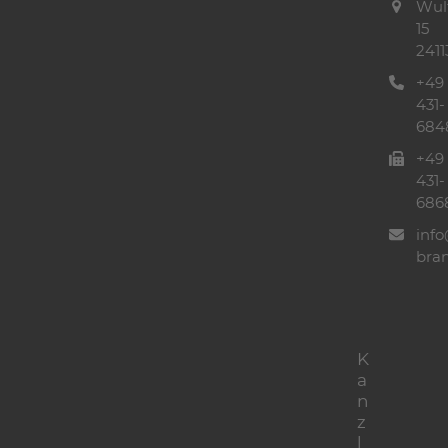
Wul
15
2411
+49
431-
684
+49
431-
686
info
bra
K
a
n
z
l