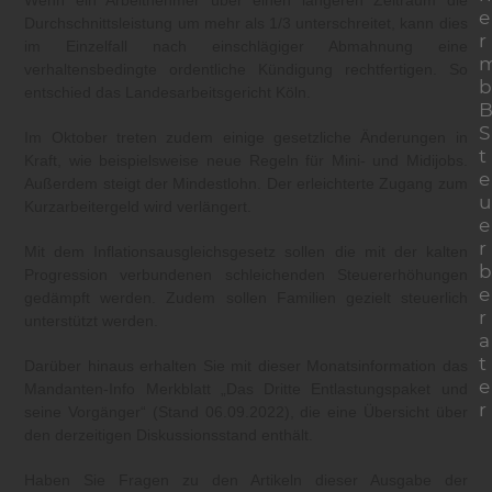
Wenn ein Arbeitnehmer über einen längeren Zeitraum die
e
Durchschnittsleistung um mehr als 1/3 unterschreitet, kann dies
r
im Einzelfall nach einschlägiger Abmahnung eine
verhaltensbedingte ordentliche Kündigung rechtfertigen. So
b
entschied das Landesarbeitsgericht Köln.
S
Im Oktober treten zudem einige gesetzliche Änderungen in
t
Kraft, wie beispielsweise neue Regeln für Mini- und Midijobs.
e
Außerdem steigt der Mindestlohn. Der erleichterte Zugang zum
u
Kurzarbeitergeld wird verlängert.
e
r
Mit dem Inflationsausgleichsgesetz sollen die mit der kalten
b
Progression verbundenen schleichenden Steuererhöhungen
e
gedämpft werden. Zudem sollen Familien gezielt steuerlich
r
unterstützt werden.
a
t
Darüber hinaus erhalten Sie mit dieser Monatsinformation das
e
Mandanten-Info Merkblatt „Das Dritte Entlastungspaket und
r
seine Vorgänger“ (Stand 06.09.2022), die eine Übersicht über
den derzeitigen Diskussionsstand enthält.
Haben Sie Fragen zu den Artikeln dieser Ausgabe der