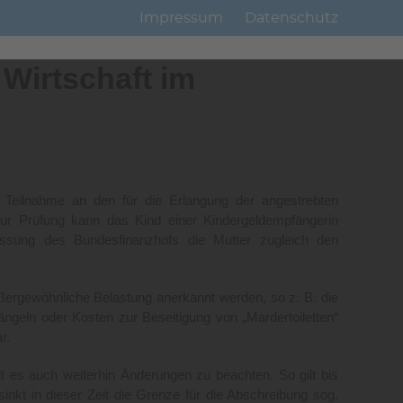
Impressum
Datenschutz
 Wirtschaft im
e Teilnahme an den für die Erlangung der angestrebten
 zur Prüfung kann das Kind einer Kindergeldempfängerin
assung des Bundesfinanzhofs die Mutter zugleich den
rgewöhnliche Belastung anerkannt werden, so z. B. die
ln oder Kosten zur Beseitigung von „Mardertoiletten“
r.
 auch weiterhin Änderungen zu beachten. So gilt bis
nkt in dieser Zeit die Grenze für die Abschreibung sog.