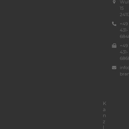
Wul
15
2411
+49
431-
684
+49
431-
686
info
bra
K
a
n
z
l