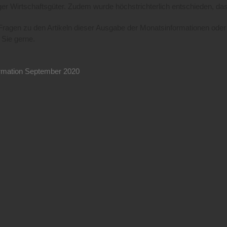
ger Wirtschaftsgüter. Zudem wurde höchstrichterlich entschieden, das
ragen zu den Artikeln dieser Ausgabe der Monatsinformationen oder
 Sie gerne.
rmation September 2020