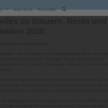
ce
Karriere
Kontakt
elles zu Steuern, Recht und
ember 2020
e Mandanten und Interessierte,
rnsthaften und nachhaltigen Hochschulausbildung gehört auch di
n Qualifikation erforderlichen Prüfungen. Wegen Nichterscheinens
fungsanspruch in seinem Studiengang verlieren und nach Auff
anspruch.
Kosten des eigenen Wohnhauses können von den Gerichten als auße
 Beseitigung von Hausschwamm. Die Prozesskosten wegen Baumänge
h finanzgerichtlicher Ansicht keine außergewöhnlichen Belastungen da
der Maßnahmen im Zusammenhang mit der Corona-Pandemie gilt es
2020 der verringerte Umsatzsteuersatz von 16 Prozent und daher si