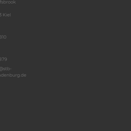
fsbrook
3 Kiel
810
879
@stb-
ndenburg.de