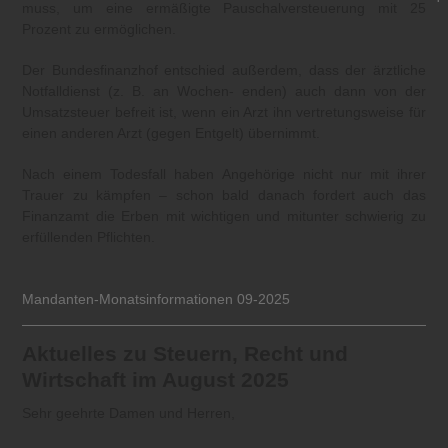
muss, um eine ermäßigte Pauschalversteuerung mit 25
Prozent zu ermöglichen.
Der Bundesfinanzhof entschied außerdem, dass der ärztliche
Notfalldienst (z. B. an Wochen- enden) auch dann von der
Umsatzsteuer befreit ist, wenn ein Arzt ihn vertretungsweise für
einen anderen Arzt (gegen Entgelt) übernimmt.
Nach einem Todesfall haben Angehörige nicht nur mit ihrer
Trauer zu kämpfen – schon bald danach fordert auch das
Finanzamt die Erben mit wichtigen und mitunter schwierig zu
erfüllenden Pflichten.
Mandanten-Monatsinformationen 09-2025
Aktuelles zu Steuern, Recht und
Wirtschaft im August 2025
Sehr geehrte Damen und Herren,