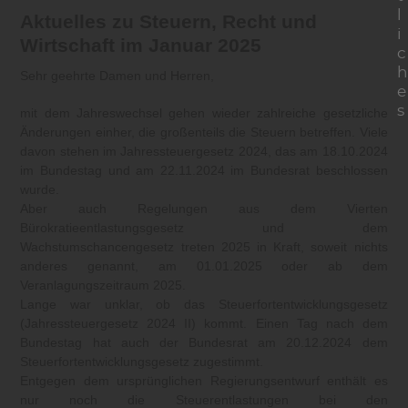
l
Aktuelles zu Steuern, Recht und
i
Wirtschaft im Januar 2025
c
h
Sehr geehrte Damen und Herren,
e
s
mit dem Jahreswechsel gehen wieder zahlreiche gesetzliche
Änderungen einher, die großenteils die Steuern betreffen. Viele
davon stehen im Jahressteuergesetz 2024, das am 18.10.2024
im Bundestag und am 22.11.2024 im Bundesrat beschlossen
wurde.
Aber auch Regelungen aus dem Vierten
Bürokratieentlastungsgesetz und dem
Wachstumschancengesetz treten 2025 in Kraft, soweit nichts
anderes genannt, am 01.01.2025 oder ab dem
Veranlagungszeitraum 2025.
Lange war unklar, ob das Steuerfortentwicklungsgesetz
(Jahressteuergesetz 2024 II) kommt. Einen Tag nach dem
Bundestag hat auch der Bundesrat am 20.12.2024 dem
Steuerfortentwicklungsgesetz zugestimmt.
Entgegen dem ursprünglichen Regierungsentwurf enthält es
nur noch die Steuerentlastungen bei den