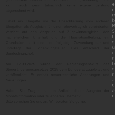
e
kann, auch wenn tatsächlich keine eigene Leistung
r
abgerechnet wird.
b
Erhält ein Ehegatte vor der Eheschließung vom anderen
Ehegatten als Ausgleich für einen ehevertraglich vereinbarten
S
Verzicht auf den Anspruch auf Zugewinnausgleich, den
t
nachehelichen Unterhalt und die Hausratsaufteilung, ein
e
Grundstück, stellt dies eine freigebige Zuwendung dar und
u
unterliegt der Schenkungsteuer. Dies entschied der
e
Bundesfinanzhof.
r
b
Am 12.09.2025 wurde der Regierungsentwurf des
e
Steueränderungsgesetzes 2025 dem Bundesrat zugeleitet und
r
veröffentlicht. Er enthält steuerrechtliche Änderungen und
a
Neuerungen.
t
e
Haben Sie Fragen zu den Artikeln dieser Ausgabe der
r
Monatsinformation oder zu anderen Themen?
Bitte sprechen Sie uns an. Wir beraten Sie gerne.