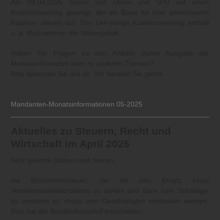
Am 09.04.2025 haben sich Union und SPD auf einen
Koalitionsvertrag geeinigt, der als Basis für eine gemeinsame
Koalition dienen soll. Der 144-seitige Koalitionsvertrag enthält
u. a. Maßnahmen der Steuerpolitik.
Haben Sie Fragen zu den Artikeln dieser Ausgabe der
Monatsinformation oder zu anderen Themen?
Bitte sprechen Sie uns an. Wir beraten Sie gerne.
Mandanten-Monatsinformationen 05-2025
Aktuelles zu Steuern, Recht und
Wirtschaft im April 2025
Sehr geehrte Damen und Herren,
die Einkommensteuer, die für den Ersatz eines
Verdienstausfallschadens zu zahlen und dann vom Schädiger
zu ersetzen ist, muss vom Geschädigten versteuert werden.
Dies hat der Bundesfinanzhof entschieden.