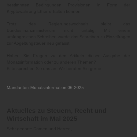
bestimmten Bedingungen Provisionen in Form der
Kryptowährung Ether erhalten können.
Trotz des Regierungswechsels bleibt das
Bundesfinanzministerium nicht untätig. Mit einem
umfangreichen Schreiben wurde das Schreiben zu Einzelfragen
zur Abgeltungsteuer neu gefasst.
Haben Sie Fragen zu den Artikeln dieser Ausgabe der
Monatsinformation oder zu anderen Themen?
Bitte sprechen Sie uns an. Wir beraten Sie gerne.
Mandanten-Monatsinformation 06-2025
Aktuelles zu Steuern, Recht und
Wirtschaft im Mai 2025
Sehr geehrte Damen und Herren,