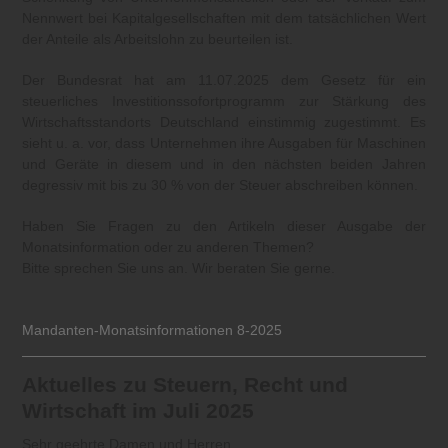
Nennwert bei Kapitalgesellschaften mit dem tatsächlichen Wert
der Anteile als Arbeitslohn zu beurteilen ist.
Der Bundesrat hat am 11.07.2025 dem Gesetz für ein
steuerliches Investitionssofortprogramm zur Stärkung des
Wirtschaftsstandorts Deutschland einstimmig zugestimmt. Es
sieht u. a. vor, dass Unternehmen ihre Ausgaben für Maschinen
und Geräte in diesem und in den nächsten beiden Jahren
degressiv mit bis zu 30 % von der Steuer abschreiben können.
Haben Sie Fragen zu den Artikeln dieser Ausgabe der
Monatsinformation oder zu anderen Themen?
Bitte sprechen Sie uns an. Wir beraten Sie gerne.
Mandanten-Monatsinformationen 8-2025
Aktuelles zu Steuern, Recht und
Wirtschaft im Juli 2025
Sehr geehrte Damen und Herren,