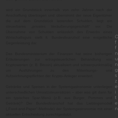
wird ein Grundstück innerhalb von zehn Jahren nach der
Anschaffung übertragen und übernimmt der neue Eigentümer
die auf dem Grundstück lastenden Schulden, liegt ein
steuerbares „privates Veräußerungsgeschäft“ vor. Die
Übernahme von Schulden anlässlich des Erwerbs eines
Wirtschaftsguts stellt lt. Bundesfinanzhof eine entgeltliche
f
Gegenleistung dar.
f
n
Das Bundesministerium der Finanzen hat seine bisherigen
u
Erläuterungen zur ertragsteuerlichen Behandlung von
n
Kryptowerten (z. B. Bitcoin) aktualisiert und schwerpunktmäßig
g
um Ausführungen zu den Mitwirkungs- und
s
Aufzeichnungspflichten der Krypto-Anleger erweitert.
z
e
Getränke und Speisen in der Systemgastronomie unterliegen
i
unterschiedlichen Umsatzsteuersätzen – aber was gilt dann für
t
ein typisches Spar-Menü (z.B. aus Burger, Pommes und
e
Getränk)? Der Bundesfinanzhof hat das Lieblingsmodell
n
(„Food-and-Paper“-Methode) der Systemgastronomie mit einer
aktuellen Entscheidung zurechtgestutzt.