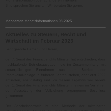
Monatsinformation oder zu anderen Themen?
Bitte sprechen Sie uns an. Wir beraten Sie gerne.
Mandanten-Monatsinformationen 03-2025
Aktuelles zu Steuern, Recht und
Wirtschaft im Februar 2025
Sehr geehrte Damen und Herren,
der 7. Senat des Finanzgerichts Münster hat entschieden, dass
nachlaufende Betriebsausgaben, die im Zusammenhang mit
steuerpflichtigen Einnahmen aus dem Betrieb einer
Photovoltaikanlage in früheren Jahren stehen, aber erst 2022
abfließen, abzugsfähig sind. Zu diesem Ergebnis war bereits
der 1. Senat des Finanzgerichts Münster in einem im Verfahren
der Aussetzung der Vollziehung ergangenen Beschluss
gekommen.
Der Anscheinsbeweis ist eine Methode der mittelbaren