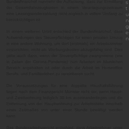
Bundesfinanzhof nunmehr die Auffassung, dass zur Ermittlung
s
der Gesamtfahrzeugkosten in einem Veranlagungszeitraum
t
eine Leasingsonderzahlung nicht sogleich in vollem Umfang zu
u
berücksichtigen ist.
n
g
In einem weiteren Urteil entschied der Bundesfinanzhof, dass
e
Aufwendungen des Steuerpflichtigen für einen privaten Umzug
n
in eine andere Wohnung, um dort (erstmals) ein Arbeitszimmer
einzurichten, nicht als Werbungskosten abzugsfähig sind. Dies
gelte auch dann, wenn der Steuerpflichtige zwangsweise (wie
in Zeiten der Corona-Pandemie) zum Arbeiten im häuslichen
Bereich angehalten ist oder durch die Arbeit im Homeoffice
Berufs- und Familienleben zu vereinbaren sucht.
Die Voraussetzungen für eine doppelte Haushaltsführung
liegen nach dem Finanzgericht Münster nicht vor, wenn Haupt-
und Zweitwohnung lediglich 30 km auseinanderliegen und die
Entfernung von der Hauptwohnung zur Arbeitsstätte innerhalb
eines Zeitmaßes von unter einer Stunde bewältigt werden
kann.
Das Bundesarbeitsgericht entschied, dass Arbeitnehmer unter