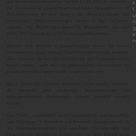
das Bundesfinanzministerium hat am 17.03.2022 ein Schreiben
s
zur Anerkennung gesamtgesellschaftlichen Engagements im
t
Zusammenhang mit dem Krieg in der Ukraine erlassen. Die
u
angeführten Billigkeitsregelungen werden in dem Schreiben
n
erläutert. Die Regelungen gelten für Maßnahmen, die vom
g
24.02.2022 bis zum 31.12.2022 durchgeführt werden.
e
n
Bitcoins und ähnliche Kryptowährungen locken mit hohen
Gewinnen bei deren Verkauf. Das Finanzgericht Köln bestätigt,
dass Gewinne, die aus der Veräußerung von Kryptowährungen
erzielt werden, nach den ertragsteuerlichen Grundsätzen für
private Veräußerungsgeschäfte zu behandeln sind.
Durch Sturm oder Unwetter entstehen immer wieder Schäden,
die allerdings unter bestimmten Voraussetzungen als
außergewöhnliche Belastungen geltend gemacht werden
können.
Das Thema „Liebhaberei“ ist ein Dauerbrenner und beschäftigt
„alle Beteiligten“ in Wirtschaft und Behörden. Neuigkeiten durch
die Finanzgerichtsbarkeit sind beachtlich. Kürzlich hatte das
Finanzgericht Münster zu entscheiden, ob beim Betrieb einer