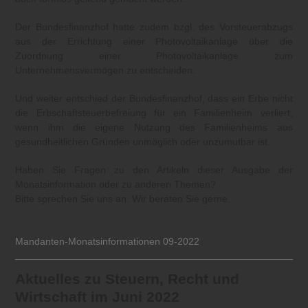
Der Bundesfinanzhof hatte zudem bzgl. des Vorsteuerabzugs
aus der Errichtung einer Photovoltaikanlage über die
Zuordnung einer Photovoltaikanlage zum
Unternehmensvermögen zu entscheiden.
Und weiter entschied der Bundesfinanzhof, dass ein Erbe nicht
die Erbschaftsteuerbefreiung für ein Familienheim verliert,
wenn ihm die eigene Nutzung des Familienheims aus
gesundheitlichen Gründen unmöglich oder unzumutbar ist.
Haben Sie Fragen zu den Artikeln dieser Ausgabe der
Monatsinformation oder zu anderen Themen?
Bitte sprechen Sie uns an. Wir beraten Sie gerne.
Mandanten-Monatsinformationen 09-2022
Aktuelles zu Steuern, Recht und
Wirtschaft im Juni 2022