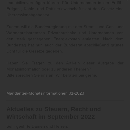
Immobilienvermögen führen. Für Unternehmen in der Erdöl-,
Erdgas-, Kohle- und Raffineriewirtschaft sieht das Gesetz eine
Übergewinnabgabe vor.
Zudem will die Bundesregierung mit den Strom- und Gas- und
Wärmepreisbremsen Privathaushalte und Unternehmen von
den stark gestiegenen Energiekosten entlasten. Nach dem
Bundestag hat nun auch der Bundesrat abschließend grünes
Licht für die Gesetze gegeben.
Haben Sie Fragen zu den Artikeln dieser Ausgabe der
Monatsinformation oder zu anderen Themen?
Bitte sprechen Sie uns an. Wir beraten Sie gerne.
Mandanten-Monatsinformationen 01-2023
Aktuelles zu Steuern, Recht und
Wirtschaft im September 2022
Sehr geehrte Damen und Herren,