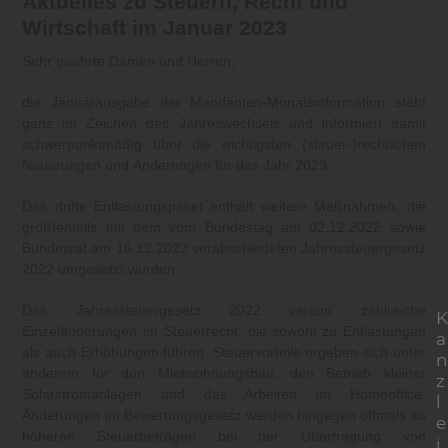
Aktuelles zu Steuern, Recht und
Wirtschaft im Januar 2023
Sehr geehrte Damen und Herren,
die Januarausgabe der Mandanten-Monatsinformation steht
ganz im Zeichen des Jahreswechsels und informiert damit
schwerpunktmäßig über die wichtigsten (steuer-)rechtlichen
Neuerungen und Änderungen für das Jahr 2023.
Das dritte Entlastungspaket enthält weitere Maßnahmen, die
größtenteils mit dem vom Bundestag am 02.12.2022 sowie
Bundesrat am 16.12.2022 verabschiedeten Jahressteuergesetz
2022 umgesetzt wurden.
Das Jahressteuergesetz 2022 vereint zahlreiche
K
Einzeländerungen im Steuerrecht, die sowohl zu Entlastungen
a
als auch Erhöhungen führen. Steuervorteile ergeben sich unter
n
anderem für den Mietwohnungsbau, den Betrieb kleiner
z
Solarstromanlagen und das Arbeiten im Homeoffice.
l
Änderungen im Bewertungsgesetz werden hingegen oftmals zu
e
höheren Steuerbeträgen bei der Übertragung von
i