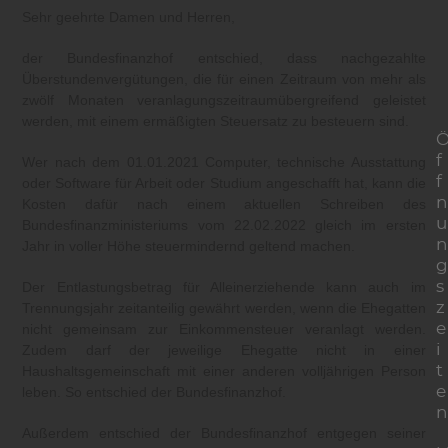
Sehr geehrte Damen und Herren,
der Bundesfinanzhof entschied, dass nachgezahlte
Überstundenvergütungen, die für einen Zeitraum von mehr als
zwölf Monaten veranlagungszeitraumübergreifend geleistet
werden, mit einem ermäßigten Steuersatz zu besteuern sind.
f
Wer nach dem 01.01.2021 Computer, technische Ausstattung
f
oder Software für Arbeit oder Studium angeschafft hat, kann die
n
Kosten dafür nach einem aktuellen Schreiben des
u
Bundesfinanzministeriums vom 22.02.2022 gleich im ersten
n
Jahr in voller Höhe steuermindernd geltend machen.
g
s
Der Entlastungsbetrag für Alleinerziehende kann auch im
z
Trennungsjahr zeitanteilig gewährt werden, wenn die Ehegatten
e
nicht gemeinsam zur Einkommensteuer veranlagt werden.
i
Zudem darf der jeweilige Ehegatte nicht in einer
t
Haushaltsgemeinschaft mit einer anderen volljährigen Person
e
leben. So entschied der Bundesfinanzhof.
n
Außerdem entschied der Bundesfinanzhof entgegen seiner