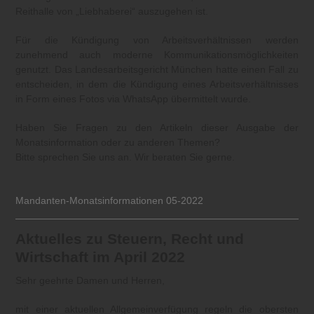
Reithalle von „Liebhaberei“ auszugehen ist.
Für die Kündigung von Arbeitsverhältnissen werden
zunehmend auch moderne Kommunikationsmöglichkeiten
genutzt. Das Landesarbeitsgericht München hatte einen Fall zu
entscheiden, in dem die Kündigung eines Arbeitsverhältnisses
in Form eines Fotos via WhatsApp übermittelt wurde.
Haben Sie Fragen zu den Artikeln dieser Ausgabe der
Monatsinformation oder zu anderen Themen?
Bitte sprechen Sie uns an. Wir beraten Sie gerne.
Mandanten-Monatsinformationen 05-2022
Aktuelles zu Steuern, Recht und
Wirtschaft im April 2022
Sehr geehrte Damen und Herren,
mit einer aktuellen Allgemeinverfügung regeln die obersten