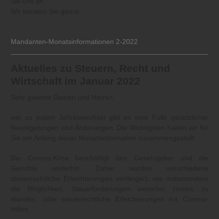
Sie uns an.
Wir beraten Sie gerne.
Mandanten-Monatsinformationen 2-2022
Aktuelles zu Steuern, Recht und
Wirtschaft im Januar 2022
Sehr geehrte Damen und Herren,
wie zu jedem Jahreswechsel gibt es eine Fülle gesetzlicher
Neuregelungen und Änderungen. Die Wichtigsten haben wir für
Sie am Anfang dieser Monatsinformation zusammengestellt.
Die Corona-Krise beschäftigt den Gesetzgeber und die
Gerichte weiterhin. Daher wurden verschiedene
steuerrechtliche Erleichterungen verlängert, wie insbesondere
die Möglichkeit, Steuerforderungen weiterhin zinslos zu
stunden, oder steuerrechtliche Erleichterungen mit Corona-
Hilfen.