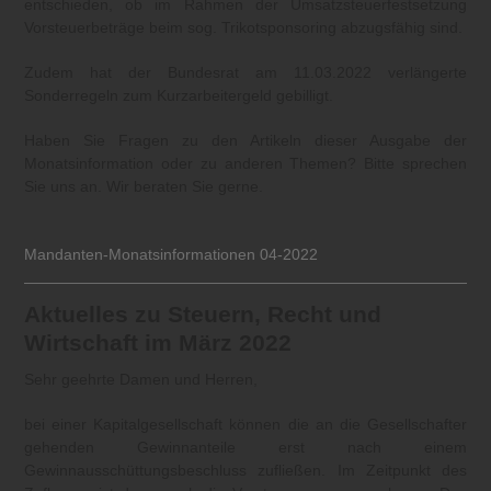
entschieden, ob im Rahmen der Umsatzsteuerfestsetzung
Vorsteuerbeträge beim sog. Trikotsponsoring abzugsfähig sind.
Zudem hat der Bundesrat am 11.03.2022 verlängerte
Sonderregeln zum Kurzarbeitergeld gebilligt.
Haben Sie Fragen zu den Artikeln dieser Ausgabe der
Monatsinformation oder zu anderen Themen? Bitte sprechen
Sie uns an. Wir beraten Sie gerne.
Mandanten-Monatsinformationen 04-2022
Aktuelles zu Steuern, Recht und
Wirtschaft im März 2022
Sehr geehrte Damen und Herren,
bei einer Kapitalgesellschaft können die an die Gesellschafter
gehenden Gewinnanteile erst nach einem
Gewinnausschüttungsbeschluss zufließen. Im Zeitpunkt des